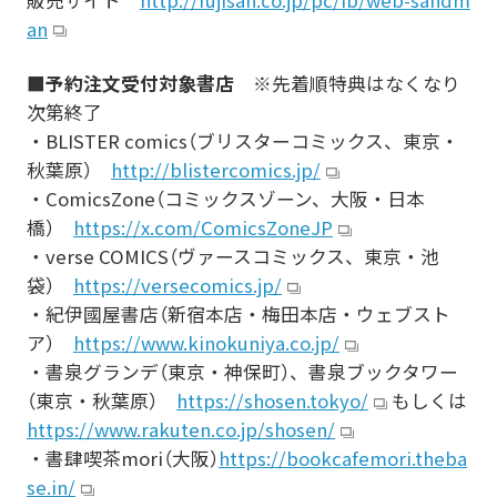
an
■予約注文受付対象書店
※先着順特典はなくなり
次第終了
・BLISTER comics（ブリスターコミックス、東京・
秋葉原）
http://blistercomics.jp/
・ComicsZone（コミックスゾーン、大阪・日本
橋）
https://x.com/ComicsZoneJP
・verse COMICS（ヴァースコミックス、東京・池
袋）
https://versecomics.jp/
・紀伊國屋書店（新宿本店・梅田本店・ウェブスト
ア）
https://www.kinokuniya.co.jp/
・書泉グランデ（東京・神保町）、書泉ブックタワー
（東京・秋葉原）
https://shosen.tokyo/
もしくは
https://www.rakuten.co.jp/shosen/
・書肆喫茶mori（大阪）
https://bookcafemori.theba
se.in/