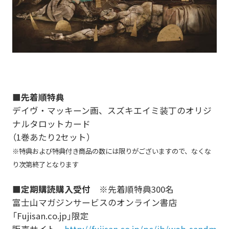
■先着順特典
デイヴ・マッキーン画、スズキエイミ装丁のオリジ
ナルタロットカード
（1巻あたり2セット）
※特典および特典付き商品の数には限りがございますので、なくな
り次第終了となります
■定期購読購入受付
※先着順特典300名
富士山マガジンサービスのオンライン書店
「Fujisan.co.jp」限定
販売サイト
http://fujisan.co.jp/pc/ib/web-sandm